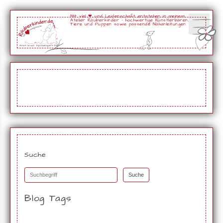
Mit viel ❤ und Leidenschaft entstehen in meinem
Atelier Räuberkinder - hochwertige Künstlerbären,
Tiere und Puppen sowie passende Nähanleitungen
Suche
Suche
Blog Tags