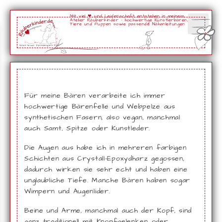
Mit viel ❤ und Leidenschaft entstehen in meinem
Atelier Räuberkinder - hochwertige Künstlerbären,
Tiere und Puppen sowie passende Nähanleitungen
Für meine Bären verarbeite ich immer
hochwertige Bärenfelle und Webpelze aus
synthetischen Fasern, also vegan, manchmal
auch Samt, Spitze oder Kunstleder.
Die Augen aus habe ich in mehreren farbigen
Schichten aus Crystall-Epoxydharz gegossen,
dadurch wirken sie sehr echt und haben eine
unglaubliche Tiefe. Manche Bären haben sogar
Wimpern und Augenlider.
Beine und Arme, manchmal auch der Kopf, sind
ganz traditionell mit Knopfgelenken oder