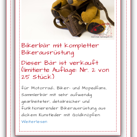
Bikerbär mit kompletter
Bikerausrüstung
Dieser Bär ist verkauft
(limitierte Auflage: Nr. 2 von
25 Stück)
für Motorrad-, Biker- und Mopedfans,
Sammlerbär mit sehr aufwendig
gearbeiteter, detailreicher und
funktionierender Bikerausrüstung aus
dickem Kunstleder mit Goldknöpfen:
Weiterlesen