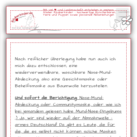
Mit viel ❤ und Leidenschaft entstehen in meinem
Atelier Räuberkinder - hochwertige Künstlerbären,
Tiere und Puppen sowie passende Nähanleitungen
Nach reiflicher Überlegung habe nun auch ich
mich dazu entschlossen, eine
wiederverwendbare, waschbare Nase-Mund-
Abdeckung, also eine Gesichtsmaske oder
Behelfsmaske aus Baumwolle herzustellen.
Und sofort die Berichtigung:
Nase-Mund-
Abdeckung oder Communitymaske, oder wie ich
bei jemandem gelesen habe Mund-Nase-Dingsbums
;) Ja, wir sind wieder auf der Abmahnwelle -
armes Deutschland! Da gibt es Leute, die für
die, die es selbst nicht können solche Masken