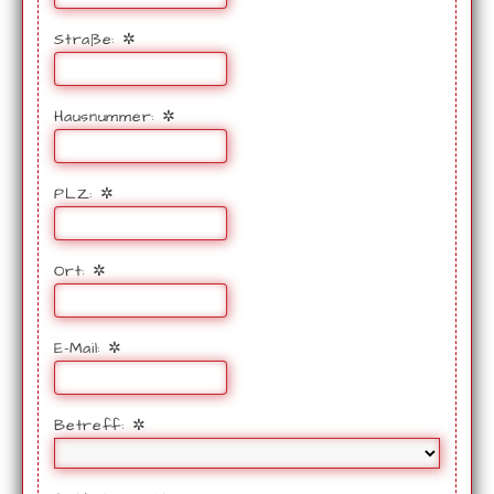
Straße:
✲
Hausnummer:
✲
PLZ:
✲
Ort:
✲
E-Mail:
✲
Betreff:
✲