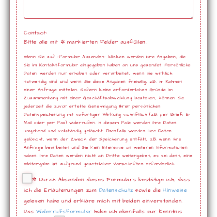
Contact:
Bitte alle mit
✲
markierten Felder ausfüllen.
Wenn Sie auf -Formular Absenden- klicken werden Ihre Angaben, die
Sie im Kontaktformular eingegeben haben an uns gesendet. Persönliche
Daten werden nur erhoben oder verarbeitet, wenn sie wirklich
notwendig sind und wenn Sie diese Angaben freiwillig, z.B. im Rahmen
einer Anfrage mitteilen. Sofern keine erforderlichen Gründe im
Zusammenhang mit einer Geschäftsabwicklung bestehen, können Sie
jederzeit die zuvor erteilte Genehmigung Ihrer persönlichen
Datenspeicherung mit sofortiger Wirkung schriftlich (z.B. per Brief, E-
Mail oder per Fax) widerrufen. In diesem Falle werden Ihre Daten
umgehend und vollständig gelöscht. Ebenfalls werden Ihre Daten
gelöscht, wenn der Zweck der Speicherung entfällt, z.B. wenn Ihre
Anfrage bearbeitet und Sie kein Interesse an weiteren Informationen
haben. Ihre Daten werden nicht an Dritte weitergeben, es sei denn, eine
Weitergabe ist aufgrund gesetzlicher Vorschriften erforderlich.
✲
Durch Absenden dieses Formulars bestätige ich, dass
ich die Erläuterungen zum
Datenschutz
sowie die
Hinweise
gelesen habe und erkläre mich mit beiden einverstanden.
Das
Widerrufsformular
habe ich ebenfalls zur Kenntnis